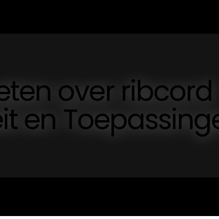
ten over ribcord
eit en Toepassing