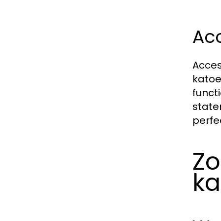
Acc
Acces
katoe
funct
state
perfe
Zo
ka