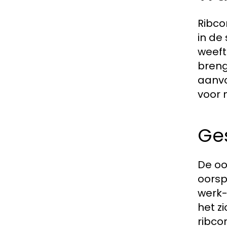
Ribco
in de
weeft
breng
aanvo
voor 
Ge
De oo
oorsp
werk-
het z
ribco