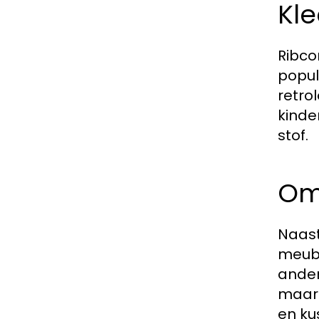
Kl
Ribco
popul
retro
kinde
stof.
Om
Naast
meube
ander
maar 
en ku