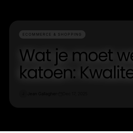
ECOMMERCE & SHOPPING
Wat je moet we
katoen: Kwalit
Jean Gallagher
Dec 17, 2025
J