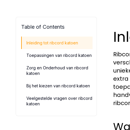
Table of Contents
In
Inleiding tot ribcord katoen
Ribco
Toepassingen van ribcord katoen
versc
Zorg en Onderhoud van ribcord
uniek
katoen
extra
toepa
Bij het kiezen van ribcord katoen
handv
Veelgestelde vragen over ribcord
ribco
katoen
Wat