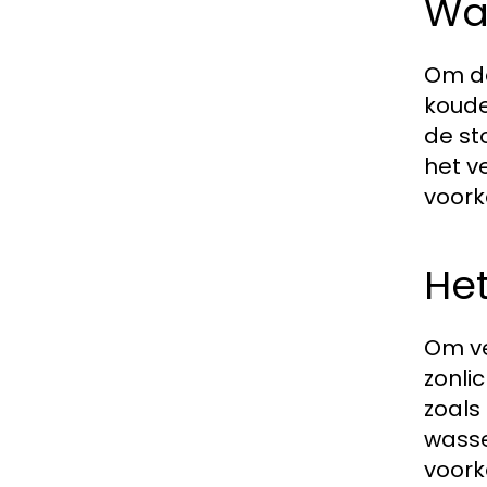
Wa
Om de
koude
de st
het v
voork
Het
Om ve
zonli
zoals
wasse
voork