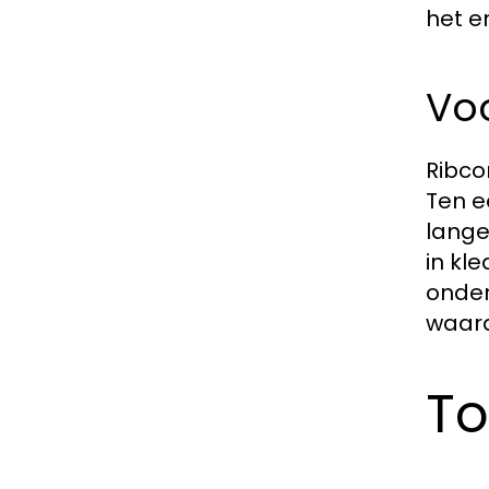
het en
Vo
Ribco
Ten e
lange
in kle
onder
waard
To