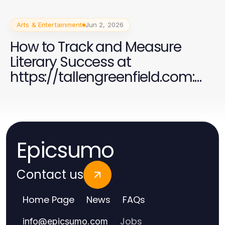
Arts & Entertainment
Jun 2, 2026
How to Track and Measure
Literary Success at
https://tallengreenfield.com:
Essential Insights for Readers in
2026
Epicsumo
Contact us
Home Page
News
FAQs
Jobs
info
@
epicsumo.com