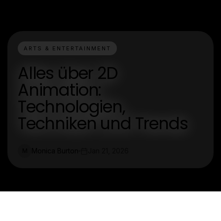
ARTS & ENTERTAINMENT
Alles über 2D
Animation:
Technologien,
Techniken und Trends
Monica Burton
Jan 21, 2026
M