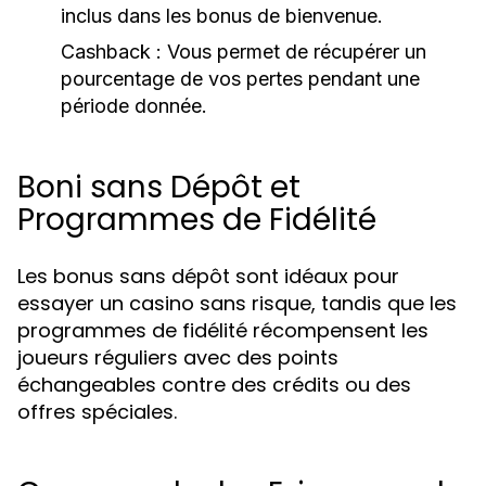
inclus dans les bonus de bienvenue.
Cashback :
Vous permet de récupérer un
pourcentage de vos pertes pendant une
période donnée.
Boni sans Dépôt et
Programmes de Fidélité
Les bonus sans dépôt sont idéaux pour
essayer un casino sans risque, tandis que les
programmes de fidélité récompensent les
joueurs réguliers avec des points
échangeables contre des crédits ou des
offres spéciales.