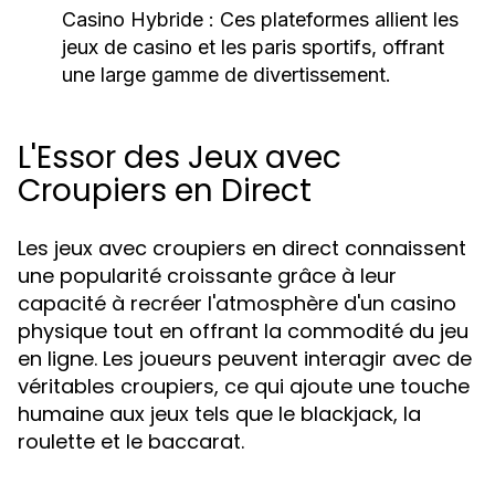
Casino Hybride :
Ces plateformes allient les
jeux de casino et les paris sportifs, offrant
une large gamme de divertissement.
L'Essor des Jeux avec
Croupiers en Direct
Les jeux avec croupiers en direct connaissent
une popularité croissante grâce à leur
capacité à recréer l'atmosphère d'un casino
physique tout en offrant la commodité du jeu
en ligne. Les joueurs peuvent interagir avec de
véritables croupiers, ce qui ajoute une touche
humaine aux jeux tels que le blackjack, la
roulette et le baccarat.