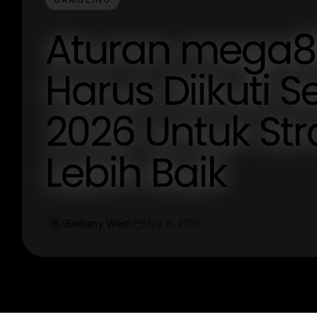
Aturan mega8
Harus Diikuti 
2026 Untuk St
Lebih Baik
Bethany West
May 6, 2026
B