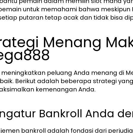
ntu pemain dalam memilih slot mana yang 
pemain untuk memahami bahwa meskipun RT
 setiap putaran tetap acak dan tidak bisa dip
rategi Menang Mak
ega888
 meningkatkan peluang Anda menang di Mega
baik. Berikut adalah beberapa strategi yan
ksimalkan kemenangan Anda.
ngatur Bankroll Anda de
emen bankroll adalah fondasi dari perjudi