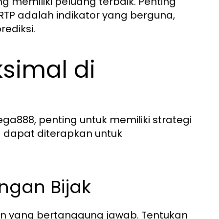
memiliki peluang terbaik. Penting
P adalah indikator yang berguna,
rediksi.
simal di
888, penting untuk memiliki strategi
g dapat diterapkan untuk
ngan Bijak
an yang bertanggung jawab. Tentukan