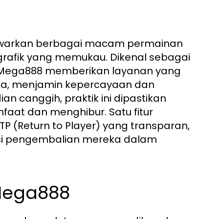
nawarkan berbagai macam permainan
rafik yang memukau. Dikenal sebagai
ra, Mega888 memberikan layanan yang
uka, menjamin kepercayaan dan
n canggih, praktik ini dipastikan
at dan menghibur. Satu fitur
P (Return to Player) yang transparan,
i pengembalian mereka dalam
 Mega888