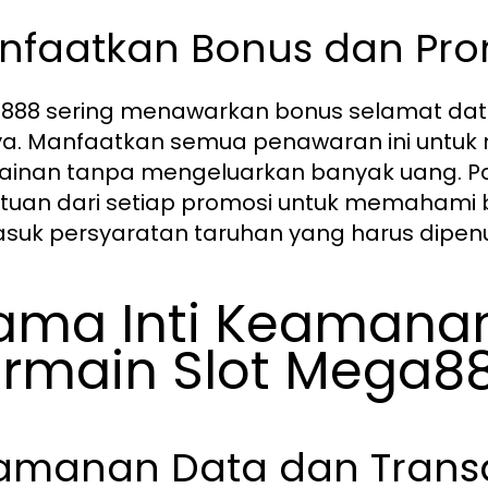
nfaatkan Bonus dan Pro
88 sering menawarkan bonus selamat datan
ya. Manfaatkan semua penawaran ini untuk
inan tanpa mengeluarkan banyak uang. P
tuan dari setiap promosi untuk memahami 
suk persyaratan taruhan yang harus dipe
ma Inti Keamana
rmain Slot Mega8
amanan Data dan Transa