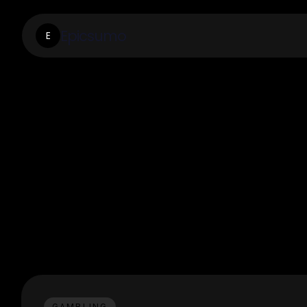
Epicsumo
E
GAMBLING