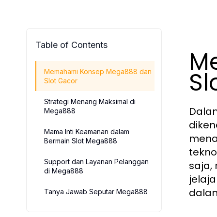
Table of Contents
M
Sl
Memahami Konsep Mega888 dan
Slot Gacor
Strategi Menang Maksimal di
Dalam
Mega888
diken
Mama Inti Keamanan dalam
menar
Bermain Slot Mega888
tekno
Support dan Layanan Pelanggan
saja,
di Mega888
jelaj
dalam
Tanya Jawab Seputar Mega888