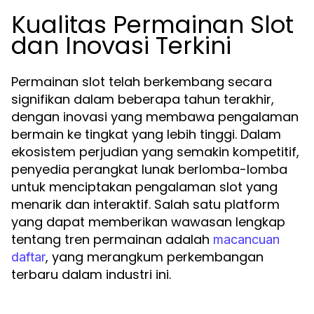
Kualitas Permainan Slot
dan Inovasi Terkini
Permainan slot telah berkembang secara
signifikan dalam beberapa tahun terakhir,
dengan inovasi yang membawa pengalaman
bermain ke tingkat yang lebih tinggi. Dalam
ekosistem perjudian yang semakin kompetitif,
penyedia perangkat lunak berlomba-lomba
untuk menciptakan pengalaman slot yang
menarik dan interaktif. Salah satu platform
yang dapat memberikan wawasan lengkap
tentang tren permainan adalah
macancuan
, yang merangkum perkembangan
daftar
terbaru dalam industri ini.