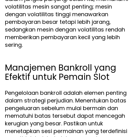
volatilitas mesin sangat penting; mesin
dengan volatilitas tinggi menawarkan
pembayaran besar tetapi lebih jarang,
sedangkan mesin dengan volatilitas rendah
memberikan pembayaran kecil yang lebih
sering.
Manajemen Bankroll yang
Efektif untuk Pemain Slot
Pengelolaan bankroll adalah elemen penting
dalam strategi perjudian. Menentukan batas
pengeluaran sebelum mulai bermain dan
mematuhi batas tersebut dapat mencegah
kerugian yang besar. Pastikan untuk
menetapkan sesi permainan yang terdefinisi