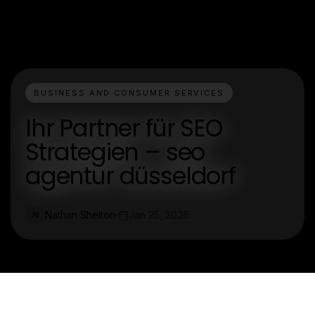
BUSINESS AND CONSUMER SERVICES
Ihr Partner für SEO
Strategien – seo
agentur düsseldorf
Nathan Shelton
Jan 25, 2026
N