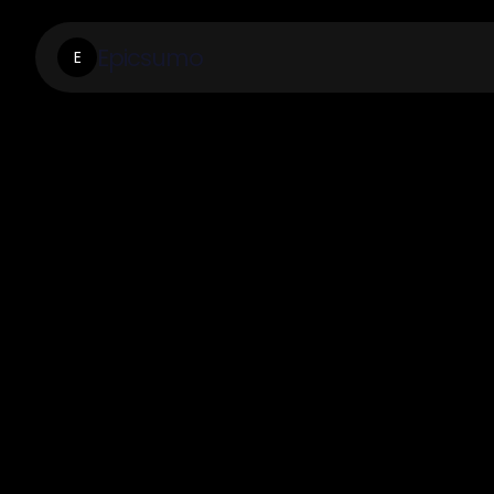
Epicsumo
E