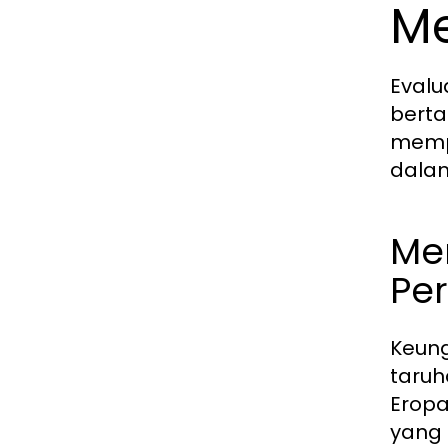
Me
Eval
berta
mempe
dalam
Me
Pe
Keung
taruh
Eropa
yang 