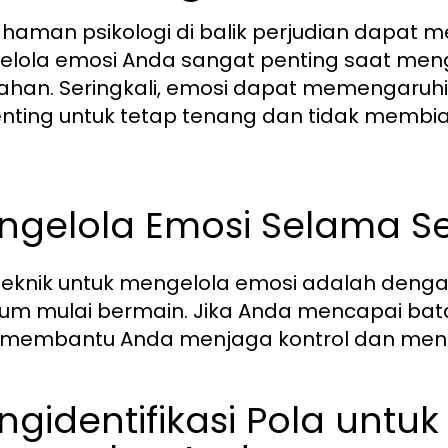
aman psikologi di balik perjudian dapat
elola emosi Anda sangat penting saat me
ahan. Seringkali, emosi dapat memengaruhi
penting untuk tetap tenang dan tidak memb
ngelola Emosi Selama Se
teknik untuk mengelola emosi adalah den
um mulai bermain. Jika Anda mencapai batas
membantu Anda menjaga kontrol dan mengh
gidentifikasi Pola untu