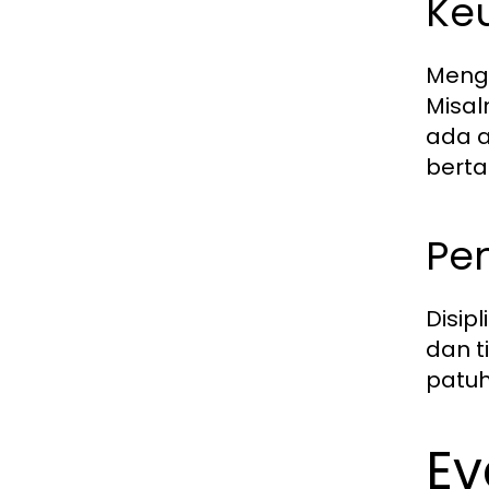
Ke
Mengi
Misal
ada a
berta
Pen
Disip
dan t
patuh
Ev