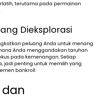
rlatih, terutama pada permainan
.
yang Dieksplorasi
ingkatkan peluang Anda untuk menang.
di mana Anda menggandakan taruhan
rfokus pada kemenangan. Setiap
, jadi penting untuk memilih yang
emen bankroll.
i dan