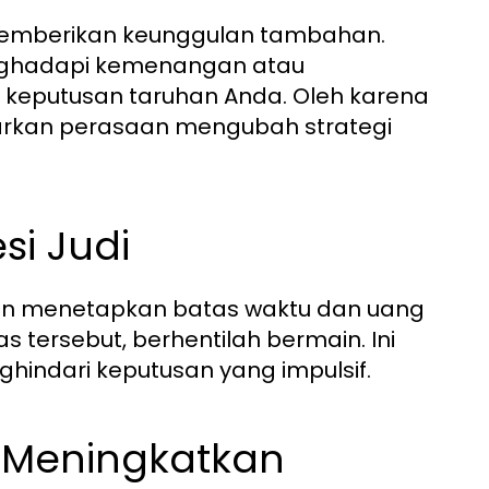
 memberikan keunggulan tambahan.
nghadapi kemenangan atau
 keputusan taruhan Anda. Oleh karena
iarkan perasaan mengubah strategi
si Judi
gan menetapkan batas waktu dan uang
 tersebut, berhentilah bermain. Ini
indari keputusan yang impulsif.
k Meningkatkan