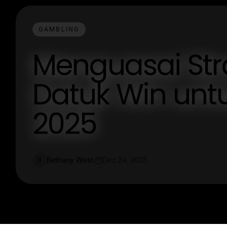
GAMBLING
Menguasai Stra
Datuk Win unt
2025
Bethany West
Dec 24, 2025
B