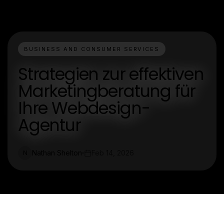
BUSINESS AND CONSUMER SERVICES
Strategien zur effektiven
Marketingberatung für
Ihre Webdesign-
Agentur
Nathan Shelton
Feb 14, 2026
N