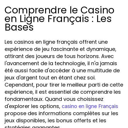
Comprendre le Casino
en Ligne Français : Les
Bases
Les casinos en ligne français offrent une
expérience de jeu fascinante et dynamique,
attirant des joueurs de tous horizons. Avec
l'avancement de la technologie, il n'a jamais
été aussi facile d'accéder à une multitude de
jeux d'argent tout en étant chez soi.
Cependant, pour tirer le meilleur parti de cette
expérience, il est essentiel de comprendre les
fondamentaux. Quand vous choisissez
d'explorer les options,
casino en ligne Français
propose des informations complètes sur les
jeux disponibles, les bonus offerts et les
stratégies gagnantes.