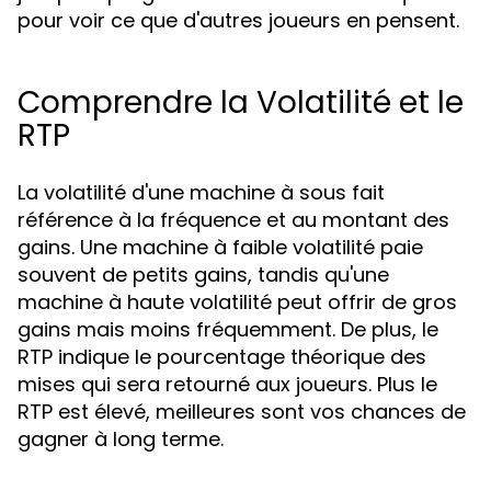
pour voir ce que d'autres joueurs en pensent.
Comprendre la Volatilité et le
RTP
La volatilité d'une machine à sous fait
référence à la fréquence et au montant des
gains. Une machine à faible volatilité paie
souvent de petits gains, tandis qu'une
machine à haute volatilité peut offrir de gros
gains mais moins fréquemment. De plus, le
RTP indique le pourcentage théorique des
mises qui sera retourné aux joueurs. Plus le
RTP est élevé, meilleures sont vos chances de
gagner à long terme.