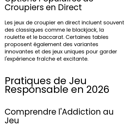
Croupiers en Direct
Les jeux de croupier en direct incluent souvent
des classiques comme le blackjack, la
roulette et le baccarat. Certaines tables
proposent également des variantes
innovantes et des jeux uniques pour garder
l'expérience fraîche et excitante.
Pratiques de Jeu
Responsable en 2026
Comprendre l'Addiction au
Jeu