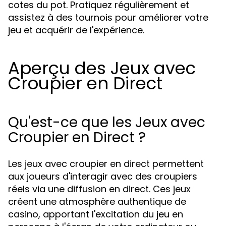
cotes du pot. Pratiquez régulièrement et
assistez à des tournois pour améliorer votre
jeu et acquérir de l'expérience.
Aperçu des Jeux avec
Croupier en Direct
Qu'est-ce que les Jeux avec
Croupier en Direct ?
Les jeux avec croupier en direct permettent
aux joueurs d'interagir avec des croupiers
réels via une diffusion en direct. Ces jeux
créent une atmosphère authentique de
casino, apportant l'excitation du jeu en