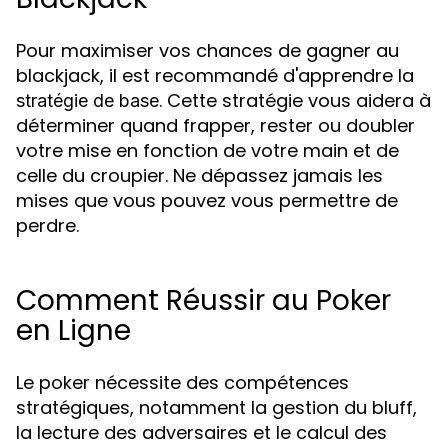
Pour maximiser vos chances de gagner au
blackjack, il est recommandé d'apprendre la
. Cette stratégie vous aidera à
stratégie de base
déterminer quand frapper, rester ou doubler
votre mise en fonction de votre main et de
celle du croupier. Ne dépassez jamais les
mises que vous pouvez vous permettre de
perdre.
Comment Réussir au Poker
en Ligne
Le poker nécessite des compétences
stratégiques, notamment la gestion du bluff,
la lecture des adversaires et le calcul des