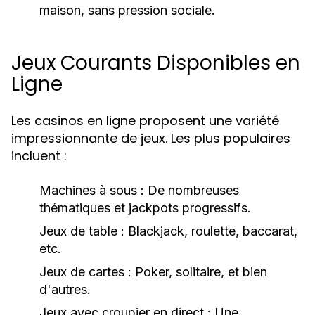
maison, sans pression sociale.
Jeux Courants Disponibles en
Ligne
Les casinos en ligne proposent une variété
impressionnante de jeux. Les plus populaires
incluent :
Machines à sous :
De nombreuses
thématiques et jackpots progressifs.
Jeux de table :
Blackjack, roulette, baccarat,
etc.
Jeux de cartes :
Poker, solitaire, et bien
d'autres.
Jeux avec croupier en direct :
Une